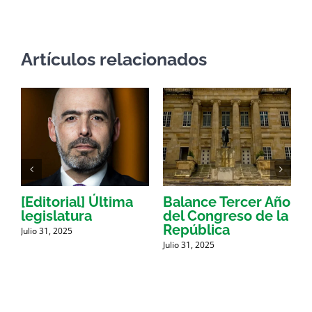
Artículos relacionados
n
[Editorial] Última
Balance Tercer Año
D
legislatura
del Congreso de la
c
República
Julio 31, 2025
t
Julio 31, 2025
f
J