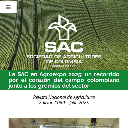
Saltar
al
Toggle
contenido
Navigation
Nosotros
Publicaciones
Sala de Prensa
Eventos
La SAC en Agroexpo 2025: un recorrido
por el corazón del campo colombiano
junto a los gremios del sector
Revista Nacional de Agricultura
Edición 1060 –
2025
Julio