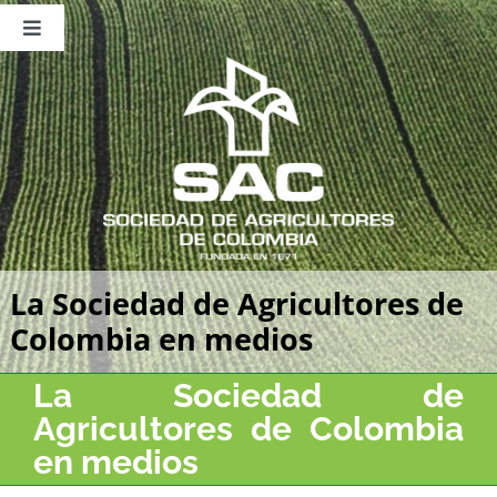
Saltar
al
Toggle
contenido
Navigation
Nosotros
Publicaciones
Sala de Prensa
Eventos
La Sociedad de Agricultores de
Colombia en medios
La Sociedad de
Agricultores de Colombia
en medios