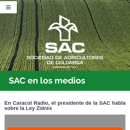
Saltar
al
Toggle
contenido
Navigation
Nosotros
Publicaciones
Sala de Prensa
Eventos
SAC en los medios
En Caracol Radio, el presidente de la SAC habla
sobre la Ley Zidres