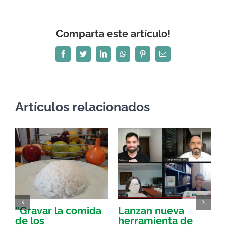
Comparta este artículo!
Facebook
Twitter
LinkedIn
WhatsApp
Pinterest
Correo
electrónico
Artículos relacionados
“Gravar la comida
Lanzan nueva
a
de los
herramienta de
p