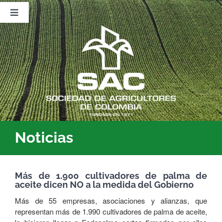
Saltar
al
Toggle
contenido
Navigation
Nosotros
Publicaciones
Sala de Prensa
Eventos
Noticias
Más de 1.900 cultivadores de palma de
aceite dicen NO a la medida del Gobierno
Más de 55 empresas, asociaciones y alianzas, que
representan más de 1.990 cultivadores de palma de aceite,