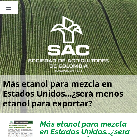
Saltar
al
Toggle
contenido
Navigation
Nosotros
Publicaciones
Sala de Prensa
Eventos
Más etanol para mezcla en
Estados Unidos…¿será menos
etanol para exportar?
Más etanol para mezcla
en Estados Unidos…¿será