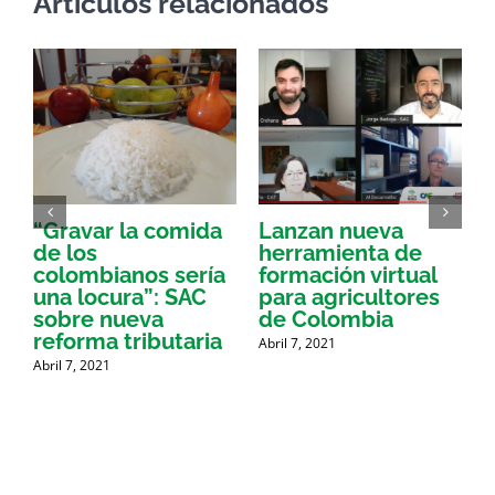
Artículos relacionados
“Gravar la comida
Lanzan nueva
a
de los
herramienta de
p
colombianos sería
formación virtual
una locura”: SAC
para agricultores
sobre nueva
de Colombia
P
reforma tributaria
Abril 7, 2021
Abril 7, 2021
A