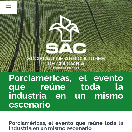
Saltar
al
Toggle
contenido
Navigation
Nosotros
Publicaciones
Sala de Prensa
Eventos
Porciaméricas, el evento
que reúne toda la
industria en un mismo
escenario
Porciaméricas, el evento que reúne toda la
industria en un mismo escenario