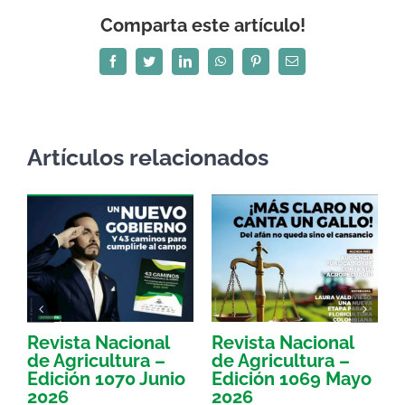
Comparta este artículo!
Facebook
Twitter
LinkedIn
WhatsApp
Pinterest
Correo
electrónico
Artículos relacionados
Revista Nacional
Revista Nacional
R
de Agricultura –
de Agricultura –
d
Edición 1070 Junio
Edición 1069 Mayo
E
2026
2026