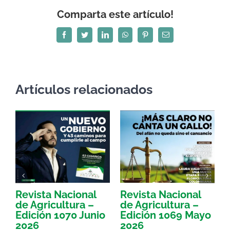
Comparta este artículo!
Facebook
Twitter
LinkedIn
WhatsApp
Pinterest
Correo
electrónico
Artículos relacionados
Revista Nacional
Revista Nacional
R
de Agricultura –
de Agricultura –
d
Edición 1070 Junio
Edición 1069 Mayo
E
2026
2026