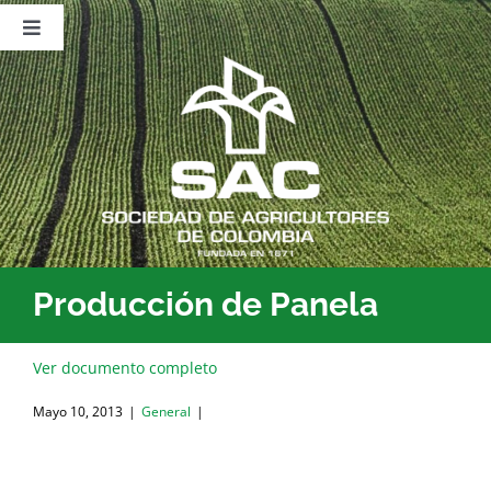
Saltar
al
Toggle
contenido
Navigation
Nosotros
Publicaciones
Sala de Prensa
Eventos
Producción de Panela
Ver documento completo
Mayo 10, 2013
|
General
|