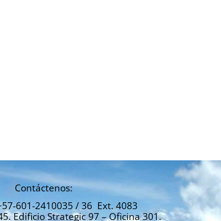
Contáctenos:
+57-601-2410035 / 36 Ext. 4083
45. Edificio Strategic 97 – Oficina 301.