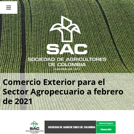
Saltar
al
Toggle
contenido
Navigation
Nosotros
Publicaciones
Sala de Prensa
Eventos
Comercio Exterior para el
Sector Agropecuario a febrero
de 2021