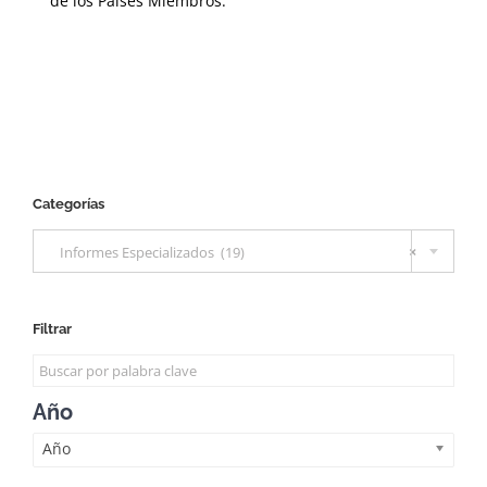
de los Países Miembros.
Categorías

Informes Especializados (19)
×
Filtrar
Año
Año