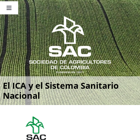
Saltar
al
Toggle
contenido
Navigation
Nosotros
Publicaciones
Sala de Prensa
Eventos
El ICA y el Sistema Sanitario
Nacional