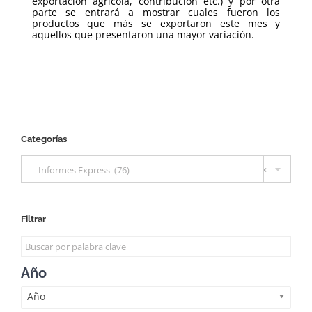
exportación agrícola, contribución etc.) y por otra
parte se entrará a mostrar cuales fueron los
productos que más se exportaron este mes y
aquellos que presentaron una mayor variación.
Categorías

Informes Express (76)
×
Filtrar
Año
Año