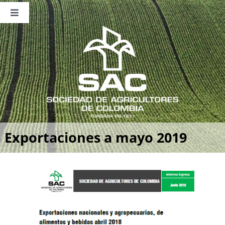
Saltar
al
Toggle
contenido
Navigation
Nosotros
Publicaciones
Sala de Prensa
Eventos
Exportaciones a mayo 2019