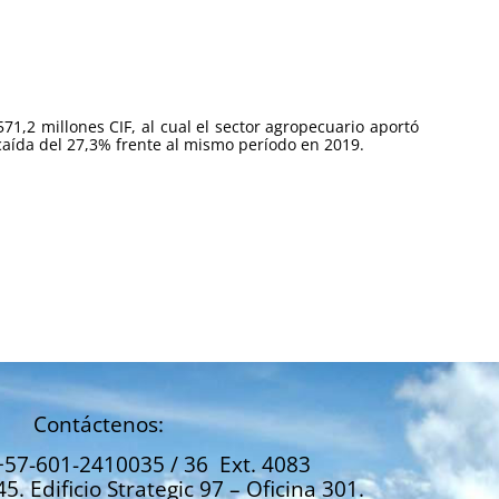
71,2 millones CIF, al cual el sector agropecuario aportó
caída del 27,3% frente al mismo período en 2019.
Contáctenos:
+57-601-2410035 / 36 Ext. 4083
45. Edificio Strategic 97 – Oficina 301.