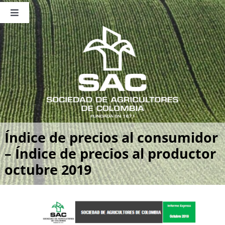
Saltar
al
Toggle
contenido
Navigation
Nosotros
Publicaciones
Sala de Prensa
Eventos
Índice de precios al consumidor
– Índice de precios al productor
octubre 2019