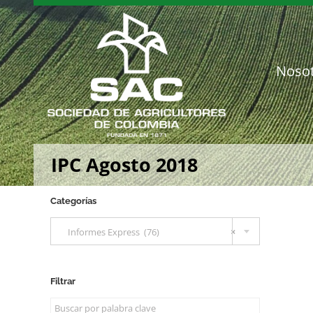
Saltar
al
contenido
Noso
IPC Agosto 2018
Categorías

Informes Express (76)
×
Filtrar