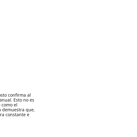
osto confirma al
anual. Esto no es
o como el
ia demuestra que,
era constante e