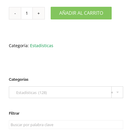
AÑADIR AL CARRITO
PIB
Oferta
Variación
2005
-
2018
Excel
Categoría:
Estadísticas
cantidad
Categorías

Estadísticas (128)
×
Filtrar