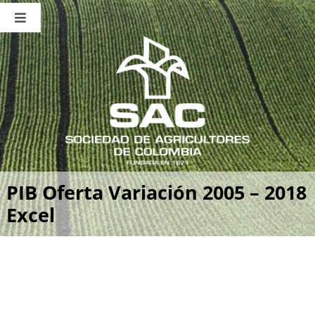
Saltar
al
Toggle
contenido
Navigation
Nosotros
Publicaciones
Sala de Prensa
Eventos
PIB Oferta Variación 2005 – 2018
Excel