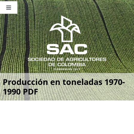
Saltar
al
Toggle
contenido
Navigation
Nosotros
Publicaciones
Sala de Prensa
Eventos
Producción en toneladas 1970-
1990 PDF