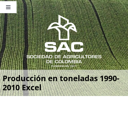
Saltar
al
Toggle
contenido
Navigation
Nosotros
Publicaciones
Sala de Prensa
Eventos
Producción en toneladas 1990-
2010 Excel