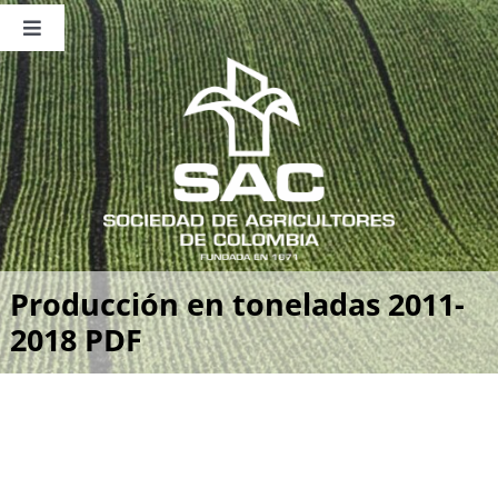
Saltar
al
Toggle
contenido
Navigation
Nosotros
Publicaciones
Sala de Prensa
Eventos
Producción en toneladas 2011-
2018 PDF