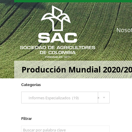
Saltar
al
contenido
Noso
Producción Mundial 2020/2
Categorías

Informes Especializados (19)
×
Filtrar