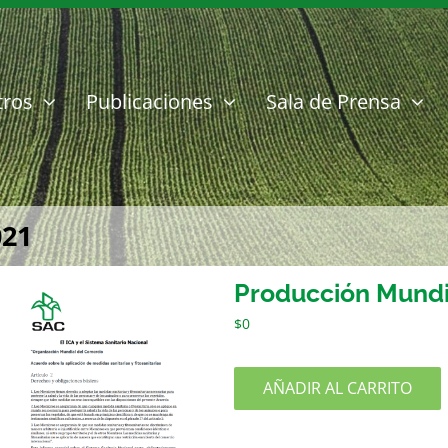
tros
Publicaciones
Sala de Prensa
021
Producción Mundi
$
0
AÑADIR AL CARRITO