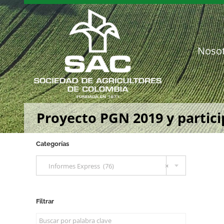
Saltar
al
contenido
Noso
Proyecto PGN 2019 y partic
Categorías

Informes Express (76)
×
Filtrar