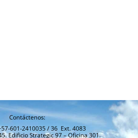
Contáctenos:
+57-601-2410035 / 36 Ext. 4083
45. Edificio Strategic 97 – Oficina 301.