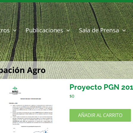
tros
Publicaciones
Sala de Prensa
ipación Agro
Proyecto PGN 2019
$
0
AÑADIR AL CARRITO