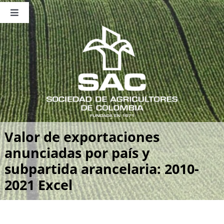
Saltar
al
Toggle
contenido
Navigation
Nosotros
Publicaciones
Sala de Prensa
Eventos
Valor de exportaciones
anunciadas por país y
subpartida arancelaria: 2010-
2021 Excel