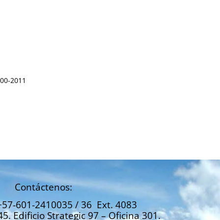
000-2011
Contáctenos:
+57-601-2410035 / 36 Ext. 4083
45. Edificio Strategic 97 – Oficina 301.