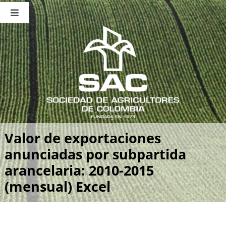
Saltar
al
Toggle
contenido
Navigation
Nosotros
Publicaciones
Sala de Prensa
Eventos
Valor de exportaciones
anunciadas por subpartida
arancelaria: 2010-2015
(mensual) Excel