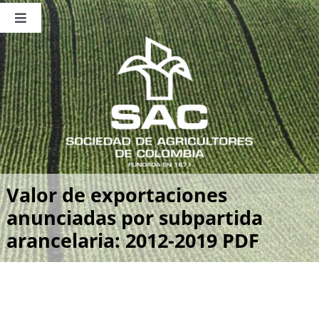
Saltar
al
Toggle
contenido
Navigation
Nosotros
Publicaciones
Sala de Prensa
Eventos
Valor de exportaciones
anunciadas por subpartida
arancelaria: 2012-2019 PDF