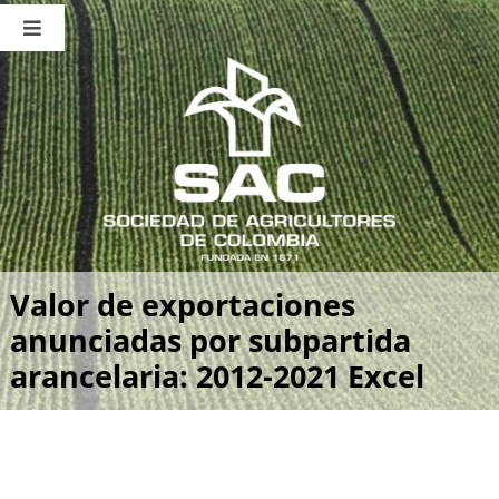
Saltar
al
Toggle
contenido
Navigation
Nosotros
Publicaciones
Sala de Prensa
Eventos
Valor de exportaciones
anunciadas por subpartida
arancelaria: 2012-2021 Excel