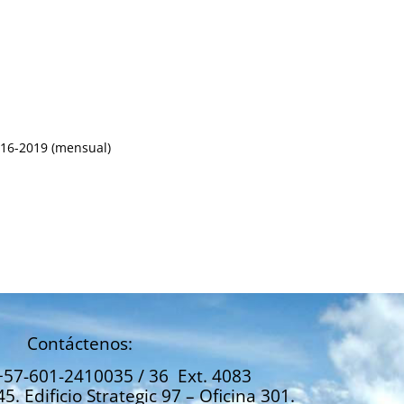
016-2019 (mensual)
Contáctenos:
+57-601-2410035 / 36 Ext. 4083
45. Edificio Strategic 97 – Oficina 301.