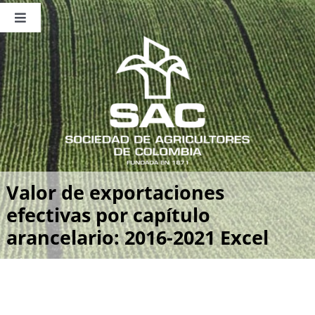
Saltar
al
Toggle
contenido
Navigation
Nosotros
Publicaciones
Sala de Prensa
Eventos
Valor de exportaciones
efectivas por capítulo
arancelario: 2016-2021 Excel