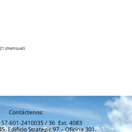
021 (mensual)
Contáctenos:
+57-601-2410035 / 36 Ext. 4083
45. Edificio Strategic 97 – Oficina 301.