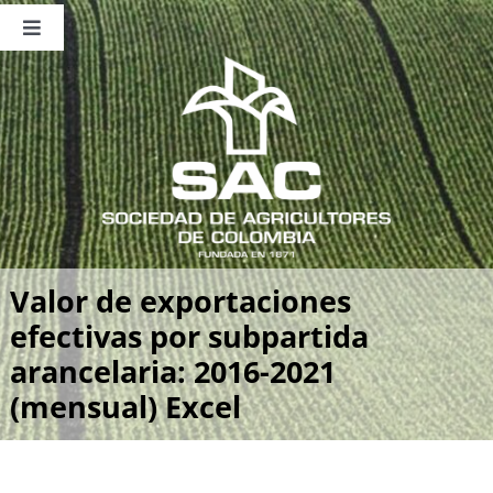
Saltar
al
Toggle
contenido
Navigation
Nosotros
Publicaciones
Sala de Prensa
Eventos
Valor de exportaciones
efectivas por subpartida
arancelaria: 2016-2021
(mensual) Excel