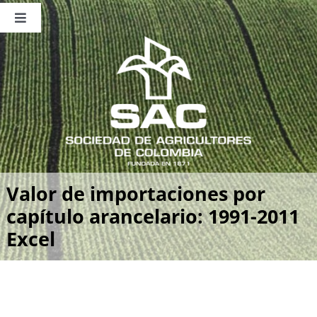
Saltar
al
Toggle
contenido
Navigation
Nosotros
Publicaciones
Sala de Prensa
Eventos
Valor de importaciones por
capítulo arancelario: 1991-2011
Excel