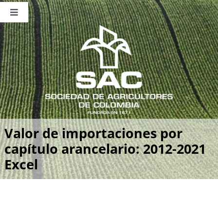
Saltar
al
Toggle
contenido
Navigation
Nosotros
Publicaciones
Sala de Prensa
Eventos
Valor de importaciones por
capítulo arancelario: 2012-2021
Excel