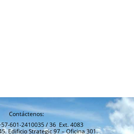
Contáctenos:
+57-601-2410035 / 36 Ext. 4083
45. Edificio Strategic 97 – Oficina 301.