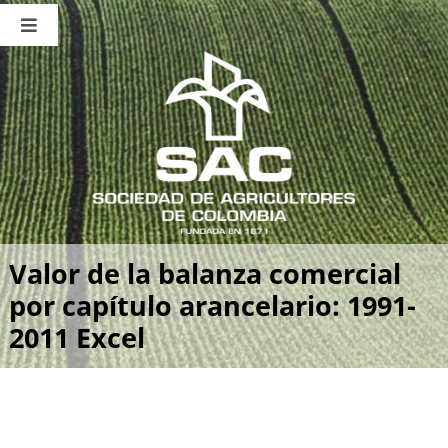
Saltar
al
Toggle
contenido
Navigation
Nosotros
Publicaciones
Sala de Prensa
Eventos
Valor de la balanza comercial
por capítulo arancelario: 1991-
2011 Excel