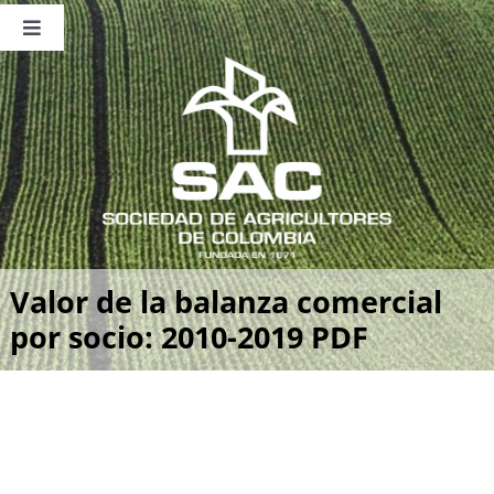
Saltar
al
Toggle
contenido
Navigation
Nosotros
Publicaciones
Sala de Prensa
Eventos
Valor de la balanza comercial
por socio: 2010-2019 PDF