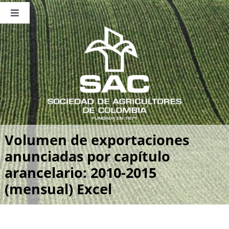
Saltar
al
Toggle
contenido
Navigation
Nosotros
Publicaciones
Sala de Prensa
Eventos
Volumen de exportaciones
anunciadas por capítulo
arancelario: 2010-2015
(mensual) Excel