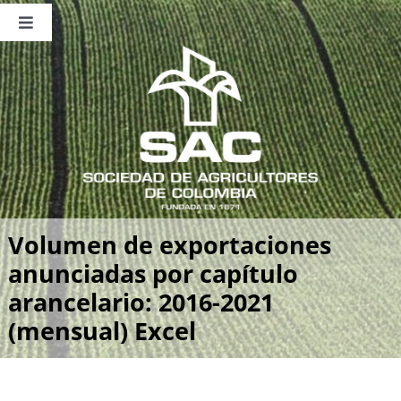
Saltar
al
Toggle
contenido
Navigation
Nosotros
Publicaciones
Sala de Prensa
Eventos
Volumen de exportaciones
anunciadas por capítulo
arancelario: 2016-2021
(mensual) Excel