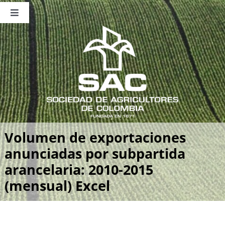
Saltar
al
Toggle
contenido
Navigation
Nosotros
Publicaciones
Sala de Prensa
Eventos
Volumen de exportaciones
anunciadas por subpartida
arancelaria: 2010-2015
(mensual) Excel