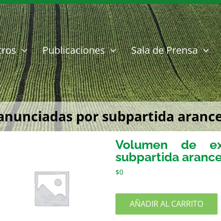
tros
Publicaciones
Sala de Prensa
nunciadas por subpartida arancel
Volumen de exp
subpartida arance
$
0
AÑADIR AL CARRITO