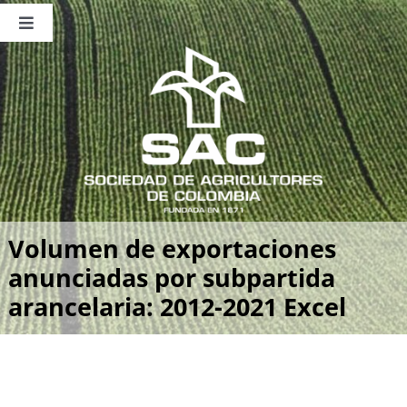
Saltar
al
Toggle
contenido
Navigation
Nosotros
Publicaciones
Sala de Prensa
Eventos
Volumen de exportaciones
anunciadas por subpartida
arancelaria: 2012-2021 Excel