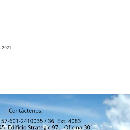
6-2021
Contáctenos:
+57-601-2410035 / 36 Ext. 4083
45. Edificio Strategic 97 – Oficina 301.