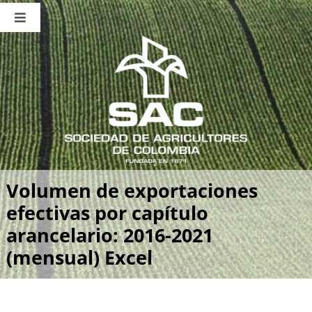
Saltar
al
Toggle
contenido
Navigation
Nosotros
Publicaciones
Sala de Prensa
Eventos
Volumen de exportaciones
efectivas por capítulo
arancelario: 2016-2021
(mensual) Excel