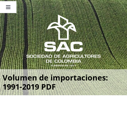
Saltar
al
Toggle
contenido
Navigation
Nosotros
Publicaciones
Sala de Prensa
Eventos
Volumen de importaciones:
1991-2019 PDF