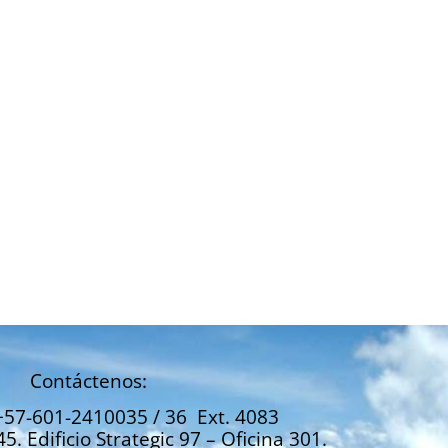
Contáctenos:
+57-601-2410035 / 36 Ext. 4083
45. Edificio Strategic 97 – Oficina 301.