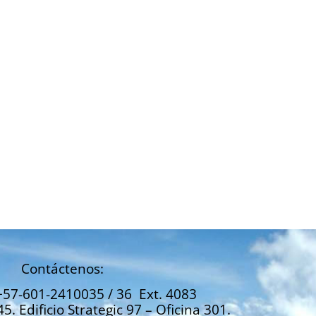
Contáctenos:
+57-601-2410035 / 36 Ext. 4083
45. Edificio Strategic 97 – Oficina 301.