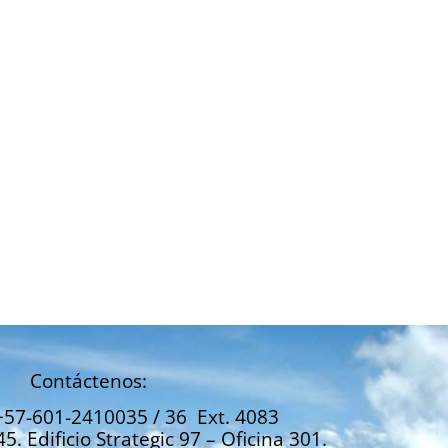
Contáctenos:
+57-601-2410035 / 36 Ext. 4083
45. Edificio Strategic 97 – Oficina 301.