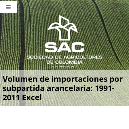
Saltar
al
Toggle
contenido
Navigation
Nosotros
Publicaciones
Sala de Prensa
Eventos
Volumen de importaciones por
subpartida arancelaria: 1991-
2011 Excel