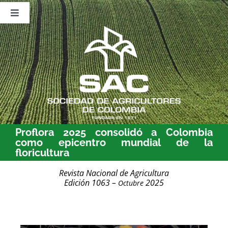
Saltar
al
Toggle
contenido
Navigation
Nosotros
Publicaciones
Sala de Prensa
Eventos
Proflora 2025 consolidó a Colombia
como epicentro mundial de la
floricultura
Revista Nacional de Agricultura
Edición 1063 –
2025
Octubre