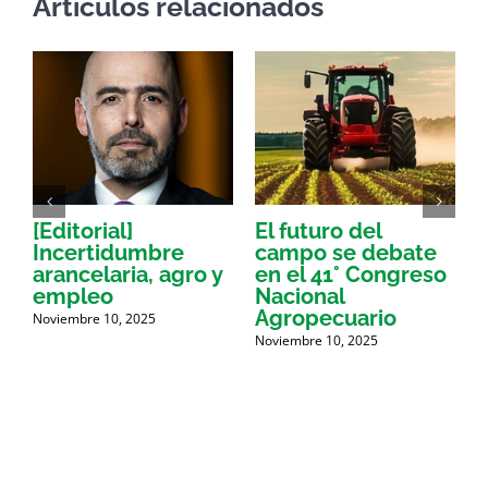
Artículos relacionados
[Editorial]
El futuro del
Incertidumbre
campo se debate
d
arancelaria, agro y
en el 41° Congreso
c
empleo
Nacional
l
Agropecuario
j
Noviembre 10, 2025
Noviembre 10, 2025
N