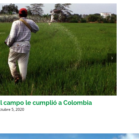
l campo le cumplió a Colombia
Cons
ctubre 5, 2020
Agosto 1