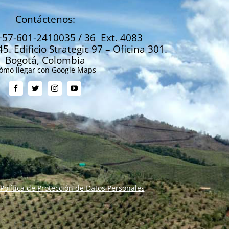
Contáctenos:
+57-601-2410035 / 36 Ext. 4083
45. Edificio Strategic 97 – Oficina 301.
Bogotá, Colombia
ómo llegar con Google Maps
Política de Protección de Datos Personales