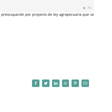
u preocupación por proyecto de ley agropecuaria que se
Facebook
Twitter
LinkedIn
WhatsApp
Pinterest
Correo
electrónico