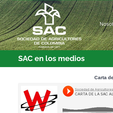
Saltar
al
contenido
Noso
SAC en los medios
Carta d